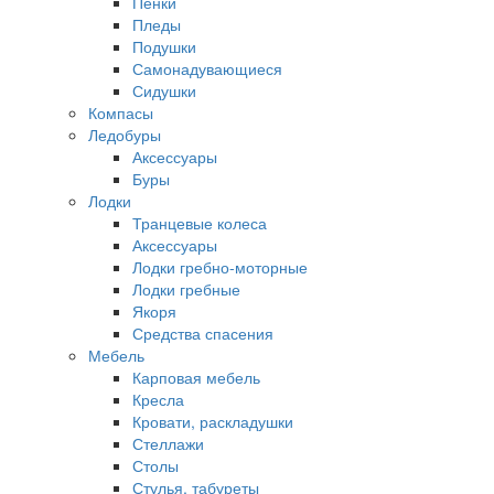
Пенки
Пледы
Подушки
Самонадувающиеся
Сидушки
Компасы
Ледобуры
Аксессуары
Буры
Лодки
Транцевые колеса
Аксессуары
Лодки гребно-моторные
Лодки гребные
Якоря
Средства спасения
Мебель
Карповая мебель
Кресла
Кровати, раскладушки
Стеллажи
Столы
Стулья, табуреты