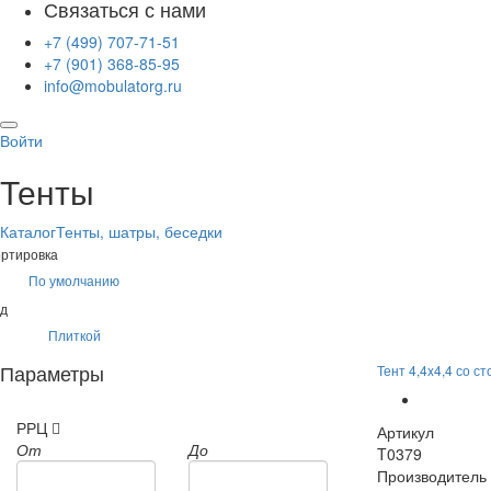
Связаться с нами
+7 (499) 707-71-51
+7 (901) 368-85-95
info@mobulatorg.ru
Войти
Тенты
Каталог
Тенты, шатры, беседки
ртировка
По умолчанию
д
Плиткой
Параметры
Тент 4,4x4,4 со с
РРЦ
Артикул
От
До
T0379
Производитель