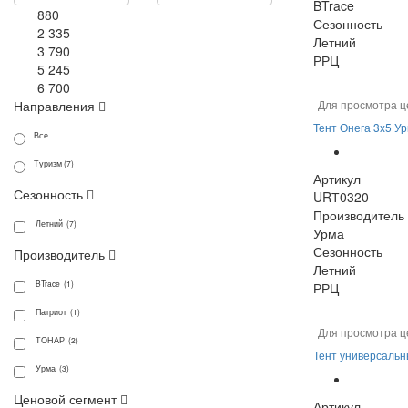
BTrace
880
Сезонность
2 335
Летний
3 790
РРЦ
5 245
6 700
Направления
Для просмотра ц
Тент Онега 3x5 У
Все
Туризм (7)
Артикул
Сезонность
URТ0320
Производитель
Летний (7)
Урма
Сезонность
Производитель
Летний
BTrace (1)
РРЦ
Патриот (1)
Для просмотра ц
ТОНАР (2)
Тент универсальны
Урма (3)
Ценовой сегмент
Артикул