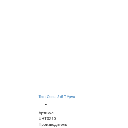
Тент Онега 3x5 Т Урма
Артикул
URТ0210
Производитель