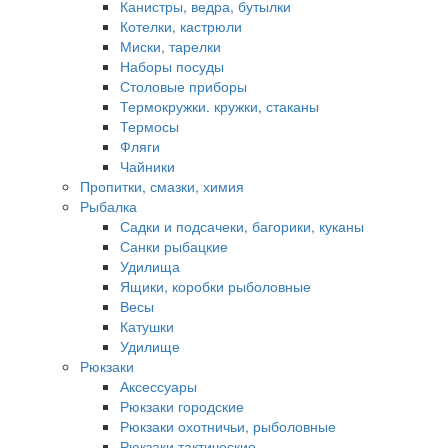
Канистры, ведра, бутылки
Котелки, кастрюли
Миски, тарелки
Наборы посуды
Столовые приборы
Термокружки. кружки, стаканы
Термосы
Фляги
Чайники
Пропитки, смазки, химия
Рыбалка
Садки и подсачеки, багорики, куканы
Санки рыбацкие
Удилища
Ящики, коробки рыболовные
Весы
Катушки
Удилище
Рюкзаки
Аксессуары
Рюкзаки городские
Рюкзаки охотничьи, рыболовные
Рюкзаки тактические