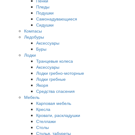
Пенки
Пледы
Подушки
Самонадувающиеся
Сидушки
Компасы
Ледобуры
Аксессуары
Буры
Лодки
Транцевые колеса
Аксессуары
Лодки гребно-моторные
Лодки гребные
Якоря
Средства спасения
Мебель
Карповая мебель
Кресла
Кровати, раскладушки
Стеллажи
Столы
Стулья, табуреты