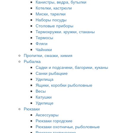
Канистры, ведра, бутылки
Котелки, кастрюли
Миски, тарелки
Наборы посуды
Столовые приборы
Термокружки. кружки, стаканы
Термосы
Фляги
Чайники
Пропитки, смазки, химия
Рыбалка
Садки и подсачеки, багорики, куканы
Санки рыбацкие
Удилища
Ящики, коробки рыболовные
Весы
Катушки
Удилище
Рюкзаки
Аксессуары
Рюкзаки городские
Рюкзаки охотничьи, рыболовные
Рюкзаки тактические