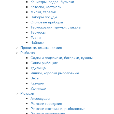
Канистры, ведра, бутылки
Котелки, кастрюли
Миски, тарелки
Наборы посуды
Столовые приборы
Термокружки. кружки, стаканы
Термосы
Фляги
Чайники
Пропитки, смазки, химия
Рыбалка
Садки и подсачеки, багорики, куканы
Санки рыбацкие
Удилища
Ящики, коробки рыболовные
Весы
Катушки
Удилище
Рюкзаки
Аксессуары
Рюкзаки городские
Рюкзаки охотничьи, рыболовные
Рюкзаки тактические