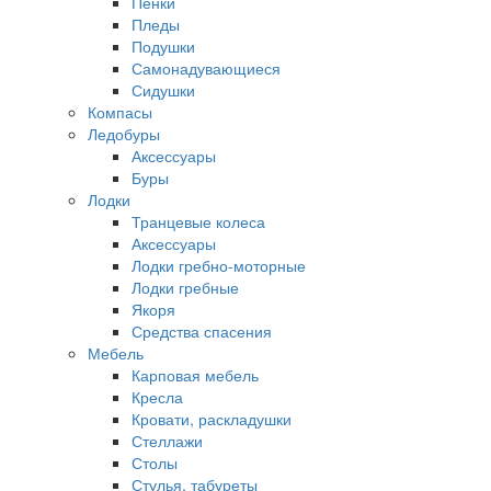
Пенки
Пледы
Подушки
Самонадувающиеся
Сидушки
Компасы
Ледобуры
Аксессуары
Буры
Лодки
Транцевые колеса
Аксессуары
Лодки гребно-моторные
Лодки гребные
Якоря
Средства спасения
Мебель
Карповая мебель
Кресла
Кровати, раскладушки
Стеллажи
Столы
Стулья, табуреты