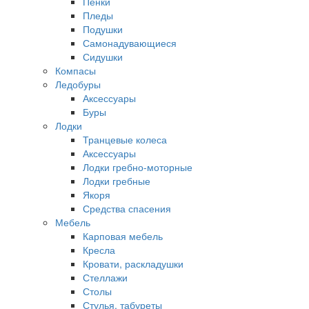
Пенки
Пледы
Подушки
Самонадувающиеся
Сидушки
Компасы
Ледобуры
Аксессуары
Буры
Лодки
Транцевые колеса
Аксессуары
Лодки гребно-моторные
Лодки гребные
Якоря
Средства спасения
Мебель
Карповая мебель
Кресла
Кровати, раскладушки
Стеллажи
Столы
Стулья, табуреты