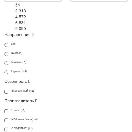
54
2 313
4 572
6 831
9 090
Направления
Все
Охота (1)
Кемпинг (10)
Туризм (115)
Сезонность
Всесезонный (126)
Производитель
BTrace (10)
NZ (Новая Земля) (4)
СЛЕДОПЫТ (97)