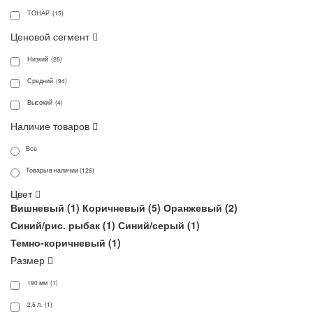
ТОНАР (15)
Ценовой сегмент
Низкий (28)
Средний (94)
Высокий (4)
Наличие товаров
Все
Товары в наличии (126)
Цвет
Вишневый (
1
)
Коричневый (
5
)
Оранжевый (
2
)
Синий/рис. рыбак (
1
)
Синий/серый (
1
)
Темно-коричневый (
1
)
Размер
190 мм (1)
2,5 л. (1)