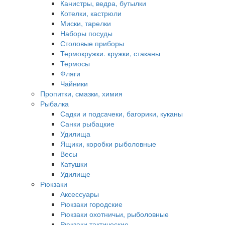
Канистры, ведра, бутылки
Котелки, кастрюли
Миски, тарелки
Наборы посуды
Столовые приборы
Термокружки. кружки, стаканы
Термосы
Фляги
Чайники
Пропитки, смазки, химия
Рыбалка
Садки и подсачеки, багорики, куканы
Санки рыбацкие
Удилища
Ящики, коробки рыболовные
Весы
Катушки
Удилище
Рюкзаки
Аксессуары
Рюкзаки городские
Рюкзаки охотничьи, рыболовные
Рюкзаки тактические