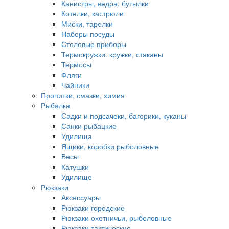
Канистры, ведра, бутылки
Котелки, кастрюли
Миски, тарелки
Наборы посуды
Столовые приборы
Термокружки. кружки, стаканы
Термосы
Фляги
Чайники
Пропитки, смазки, химия
Рыбалка
Садки и подсачеки, багорики, куканы
Санки рыбацкие
Удилища
Ящики, коробки рыболовные
Весы
Катушки
Удилище
Рюкзаки
Аксессуары
Рюкзаки городские
Рюкзаки охотничьи, рыболовные
Рюкзаки тактические