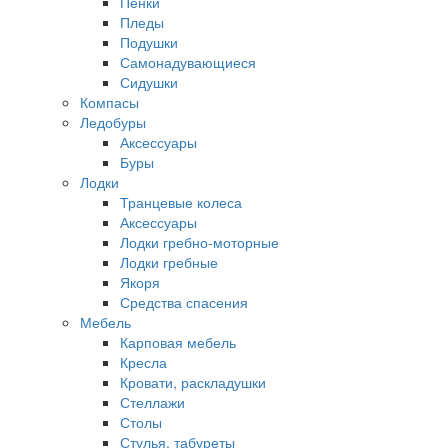
Пенки
Пледы
Подушки
Самонадувающиеся
Сидушки
Компасы
Ледобуры
Аксессуары
Буры
Лодки
Транцевые колеса
Аксессуары
Лодки гребно-моторные
Лодки гребные
Якоря
Средства спасения
Мебель
Карповая мебель
Кресла
Кровати, раскладушки
Стеллажи
Столы
Стулья, табуреты