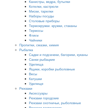
Канистры, ведра, бутылки
Котелки, кастрюли
Миски, тарелки
Наборы посуды
Столовые приборы
Термокружки. кружки, стаканы
Термосы
Фляги
Чайники
Пропитки, смазки, химия
Рыбалка
Садки и подсачеки, багорики, куканы
Санки рыбацкие
Удилища
Ящики, коробки рыболовные
Весы
Катушки
Удилище
Рюкзаки
Аксессуары
Рюкзаки городские
Рюкзаки охотничьи, рыболовные
Рюкзаки тактические