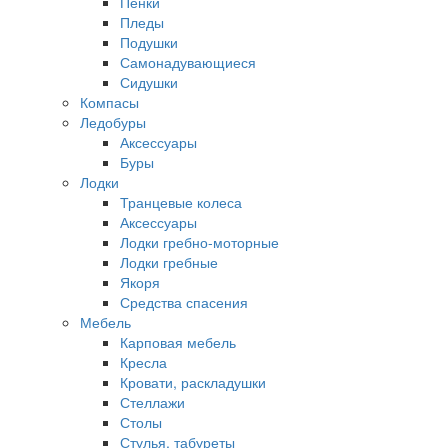
Пенки
Пледы
Подушки
Самонадувающиеся
Сидушки
Компасы
Ледобуры
Аксессуары
Буры
Лодки
Транцевые колеса
Аксессуары
Лодки гребно-моторные
Лодки гребные
Якоря
Средства спасения
Мебель
Карповая мебель
Кресла
Кровати, раскладушки
Стеллажи
Столы
Стулья, табуреты