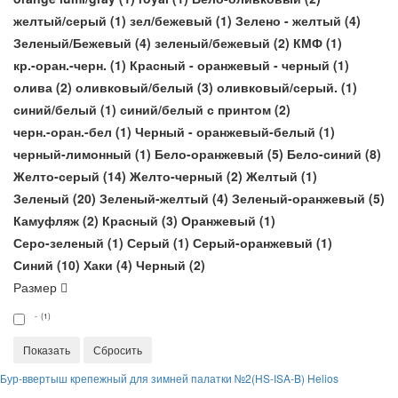
желтый/серый (
1
)
зел/бежевый (
1
)
Зелено - желтый (
4
)
Зеленый/Бежевый (
4
)
зеленый/бежевый (
2
)
КМФ (
1
)
кр.-оран.-черн. (
1
)
Красный - оранжевый - черный (
1
)
олива (
2
)
оливковый/белый (
3
)
оливковый/серый. (
1
)
синий/белый (
1
)
синий/белый с принтом (
2
)
черн.-оран.-бел (
1
)
Черный - оранжевый-белый (
1
)
черный-лимонный (
1
)
Бело-оранжевый (
5
)
Бело-синий (
8
)
Желто-серый (
14
)
Желто-черный (
2
)
Желтый (
1
)
Зеленый (
20
)
Зеленый-желтый (
4
)
Зеленый-оранжевый (
5
)
Камуфляж (
2
)
Красный (
3
)
Оранжевый (
1
)
Серо-зеленый (
1
)
Серый (
1
)
Серый-оранжевый (
1
)
Синий (
10
)
Хаки (
4
)
Черный (
2
)
Размер
- (1)
Бур-ввертыш крепежный для зимней палатки №2(HS-ISA-B) Helios