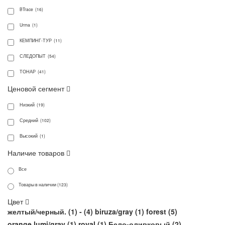
BTrace (16)
Urma (1)
КЕМПИНГ-ТУР (11)
СЛЕДОПЫТ (54)
ТОНАР (41)
Ценовой сегмент
Низкий (19)
Средний (102)
Высокий (1)
Наличие товаров
Все
Товары в наличии (123)
Цвет
желтый/черный. (
1
)
- (
4
)
biruza/gray (
1
)
forest (
5
)
orange lumi/gray (
1
)
royal (
1
)
Бело-оливковый (
2
)