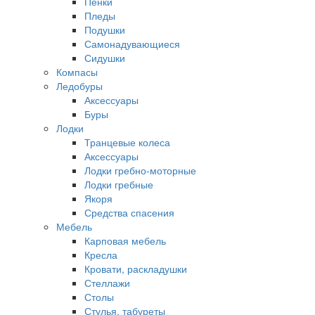
Пенки
Пледы
Подушки
Самонадувающиеся
Сидушки
Компасы
Ледобуры
Аксессуары
Буры
Лодки
Транцевые колеса
Аксессуары
Лодки гребно-моторные
Лодки гребные
Якоря
Средства спасения
Мебель
Карповая мебель
Кресла
Кровати, раскладушки
Стеллажи
Столы
Стулья, табуреты