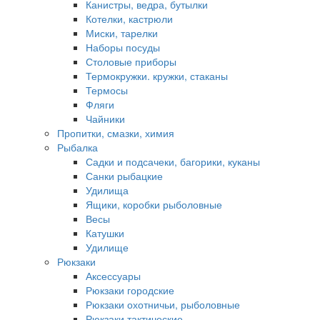
Канистры, ведра, бутылки
Котелки, кастрюли
Миски, тарелки
Наборы посуды
Столовые приборы
Термокружки. кружки, стаканы
Термосы
Фляги
Чайники
Пропитки, смазки, химия
Рыбалка
Садки и подсачеки, багорики, куканы
Санки рыбацкие
Удилища
Ящики, коробки рыболовные
Весы
Катушки
Удилище
Рюкзаки
Аксессуары
Рюкзаки городские
Рюкзаки охотничьи, рыболовные
Рюкзаки тактические