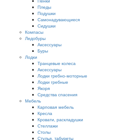
Пенки
Пледы
Подушки
Самонадувающиеся
Сидушки
Компасы
Ледобуры
Аксессуары
Буры
Лодки
Транцевые колеса
Аксессуары
Лодки гребно-моторные
Лодки гребные
Якоря
Средства спасения
Мебель
Карповая мебель
Кресла
Кровати, раскладушки
Стеллажи
Столы
Стулья, табуреты