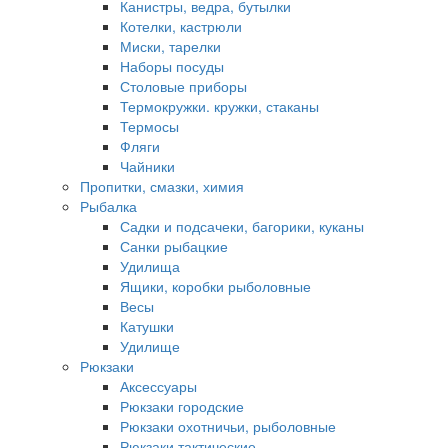
Канистры, ведра, бутылки
Котелки, кастрюли
Миски, тарелки
Наборы посуды
Столовые приборы
Термокружки. кружки, стаканы
Термосы
Фляги
Чайники
Пропитки, смазки, химия
Рыбалка
Садки и подсачеки, багорики, куканы
Санки рыбацкие
Удилища
Ящики, коробки рыболовные
Весы
Катушки
Удилище
Рюкзаки
Аксессуары
Рюкзаки городские
Рюкзаки охотничьи, рыболовные
Рюкзаки тактические