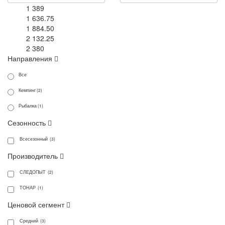
1 389
1 636.75
1 884.50
2 132.25
2 380
Направления
Все
Кемпинг (2)
Рыбалка (1)
Сезонность
Всесезонный (3)
Производитель
СЛЕДОПЫТ (2)
ТОНАР (1)
Ценовой сегмент
Средний (3)