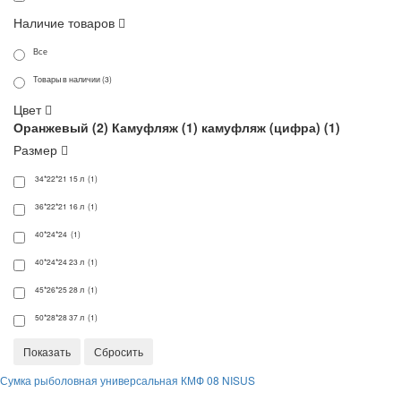
Наличие товаров
Все
Товары в наличии (3)
Цвет
Оранжевый (
2
)
Камуфляж (
1
)
камуфляж (цифра) (
1
)
Размер
34*22*21 15 л (1)
36*22*21 16 л (1)
40*24*24 (1)
40*24*24 23 л (1)
45*26*25 28 л (1)
50*28*28 37 л (1)
Сумка рыболовная универсальная КМФ 08 NISUS