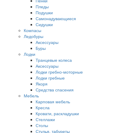
Пенки
Пледы
Подушки
Самонадувающиеся
Сидушки
Компасы
Ледобуры
Аксессуары
Буры
Лодки
Транцевые колеса
Аксессуары
Лодки гребно-моторные
Лодки гребные
Якоря
Средства спасения
Мебель
Карповая мебель
Кресла
Кровати, раскладушки
Стеллажи
Столы
Стулья, табуреты