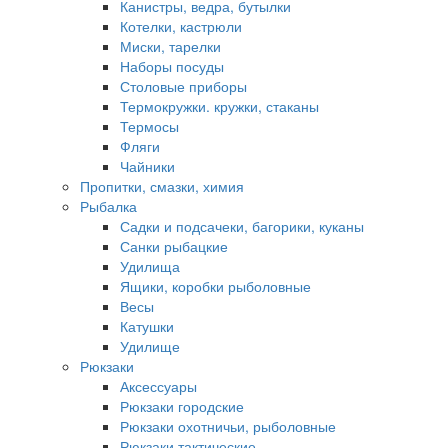
Канистры, ведра, бутылки
Котелки, кастрюли
Миски, тарелки
Наборы посуды
Столовые приборы
Термокружки. кружки, стаканы
Термосы
Фляги
Чайники
Пропитки, смазки, химия
Рыбалка
Садки и подсачеки, багорики, куканы
Санки рыбацкие
Удилища
Ящики, коробки рыболовные
Весы
Катушки
Удилище
Рюкзаки
Аксессуары
Рюкзаки городские
Рюкзаки охотничьи, рыболовные
Рюкзаки тактические